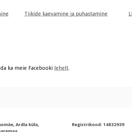
mine
Tiikide kaevamine ja puhastamine
L
leida ka meie Facebooki
lehelt
.
omäe, Ardla küla,
Registrikood: 14832939
aaremaa