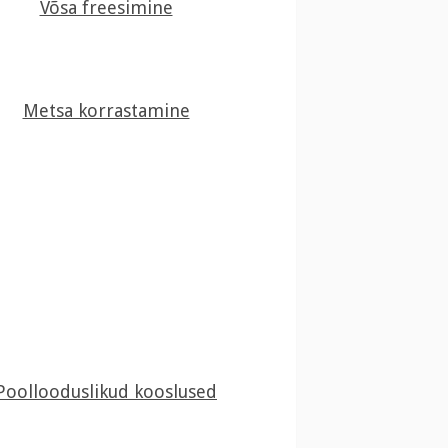
Võsa freesimine
Metsa korrastamine
Poollooduslikud kooslused