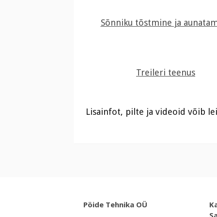
Sõnniku tõstmine ja aunata
Treileri teenus
Lisainfot, pilte ja videoid võib 
Pöide Tehnika OÜ
Ka
S