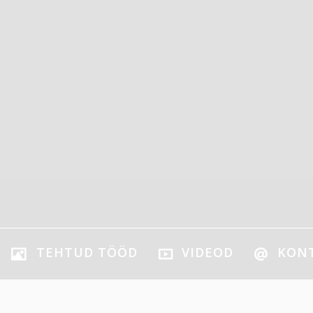
 Saaremaal ja Muhumaal
TEHTUD TÖÖD
VIDEOD
KON